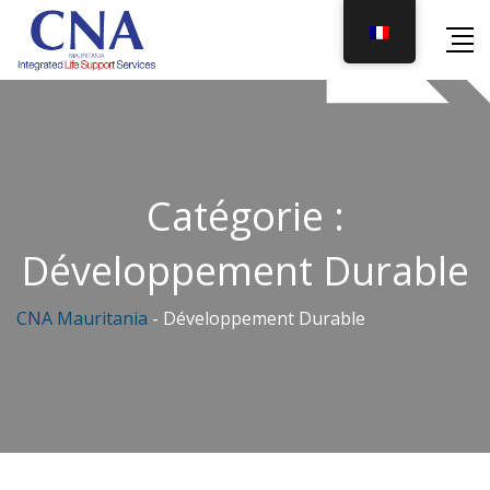
Skip
to
content
Catégorie :
Développement Durable
CNA Mauritania
-
Développement Durable