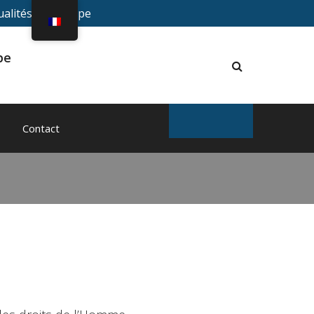
ualités du Groupe
upe
ther
Contact