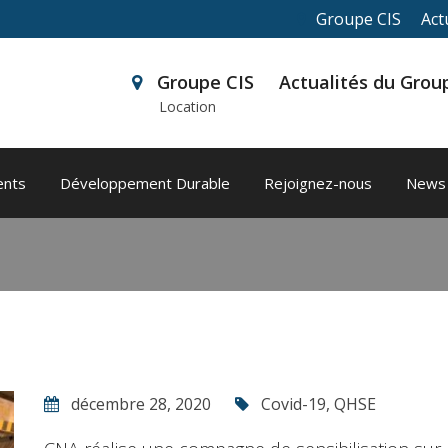
Groupe CIS
Act
Groupe CIS
Actualités du Gro
Location
quette :
RecoverBetterToge
ents
Développement Durable
Rejoignez-nous
News
décembre 28, 2020
Covid-19
,
QHSE