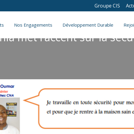
Groupe CIS
Act
ts
Nos Engagements
Développement Durable
Rejo
a met l’accent sur la sécur